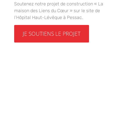
Maison d’Accueil des Patients et des Familles…
Soutenez notre projet de construction « La
maison des Liens du Cœur » sur le site de
l’Hôpital Haut-Lévêque à Pessac.
JE SOUTIENS LE PROJET
Etre adhérent c’est aussi pouvoir assister à
l’Assemblée Générale des LIENS DU COEUR et
avoir accès :
– aux commissions de l’association ;
– aux missions bénévoles ;