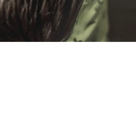
VOIR TOUTES LES ACTUALITÉS
Adhérez ou
renouvelez votre
adhésion aux LIENS
DU COEUR
Et si votre première bonne résolution de
l’année était de vous engager aux côtés des