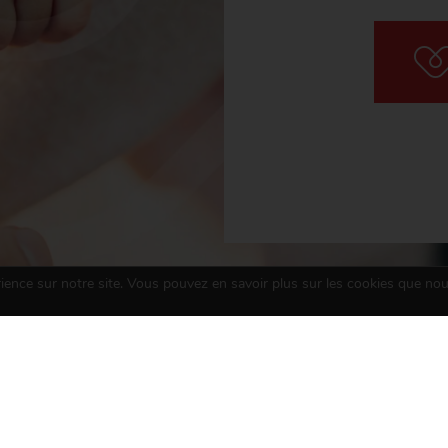
rience sur notre site. Vous pouvez en savoir plus sur les cookies que nou
ON LES LIENS DU CŒUR