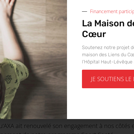
Financement particip
La Maison d
Cœur
on soutien aux LIENS
Soutenez notre projet d
maison des Liens du Cœu
l’Hôpital Haut-Lévêque
JE SOUTIENS LE
œur 2026, organisé cette année au Complexe Sport
ts d’AXA.
ants, venus participer aux différentes activités e
AXA ait renouvelé son engagement à nos côtés e