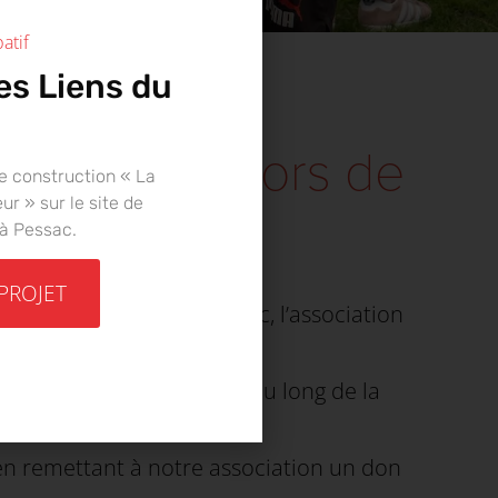
atif
es Liens du
 DU COEUR lors de
e construction « La
r » sur le site de
 à Pessac.
 PROJET
if de Bellegrave à Pessac, l’association
t ateliers proposés tout au long de la
n remettant à notre association un don