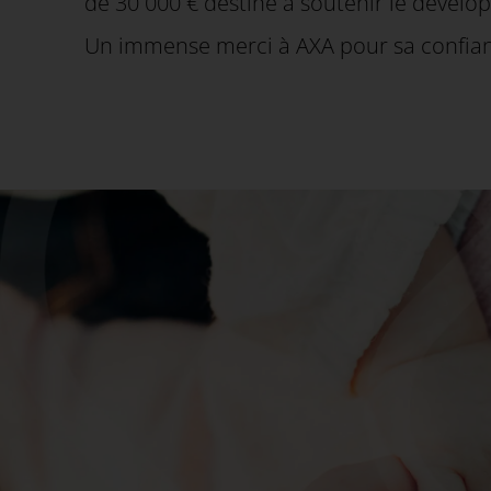
de 30 000 € destiné à soutenir le déve
Un immense merci à AXA pour sa confian