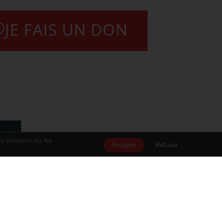
JE FAIS UN DON
s utilisons ou les
Accepter
Refuser