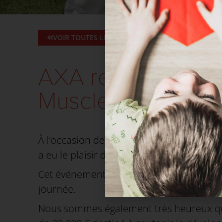
VOIR TOUTES LES ACTUALITÉS
AXA renouvelle s
Muscle Ton Cœur
À l’occasion de l’événement Muscle Ton C
a eu le plaisir d’accueillir les représentan
Cet événement a rassemblé près de 700 enf
journée.
Nous sommes également très heureux qu’