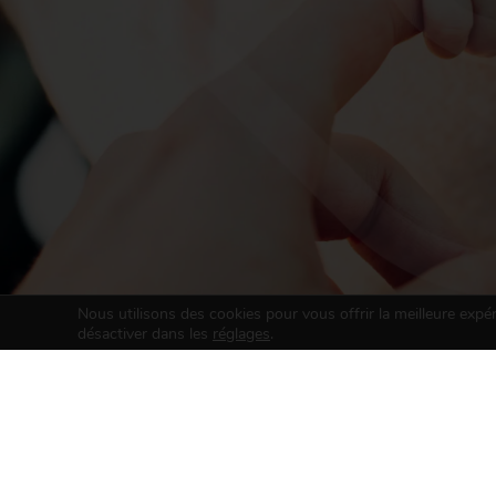
Nous utilisons des cookies pour vous offrir la meilleure expé
désactiver dans les
réglages
.
ASSOCIATI