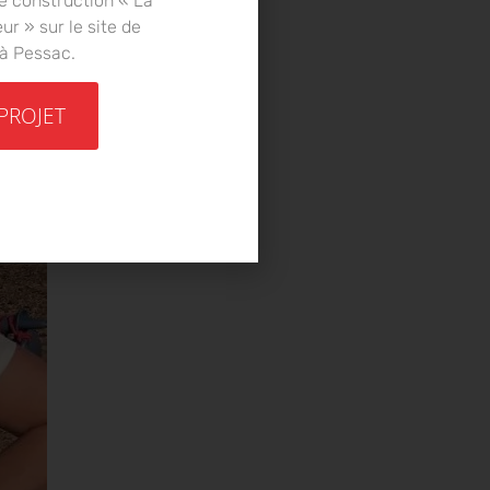
e construction « La
r » sur le site de
 à Pessac.
 PROJET