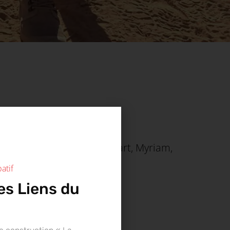
torse sur la ligne de départ, Myriam,
atif
es Liens du