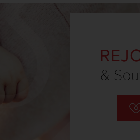
REJ
& Sou