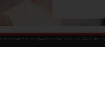
rience sur notre site. Vous pouvez en savoir plus sur les cookies que nou
ON LES LIENS DU CŒUR
rdiopathies Congénitales – Hôpital Haut-Lévêque
AGELLAN 33604 PESSAC Cedex
4 65