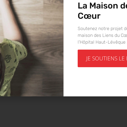
La Maison d
Cœur
ort d’Activité 2021 e
Soutenez notre projet d
maison des Liens du Cœu
l’Hôpital Haut-Lévêque
JE SOUTIENS LE
on des LIENS DU COEUR ne cesse de se développer.
ngénitales du CHU DE BORDEAUX mais aussi la pére
iation que vous pouvez consulter en cliquant sur 