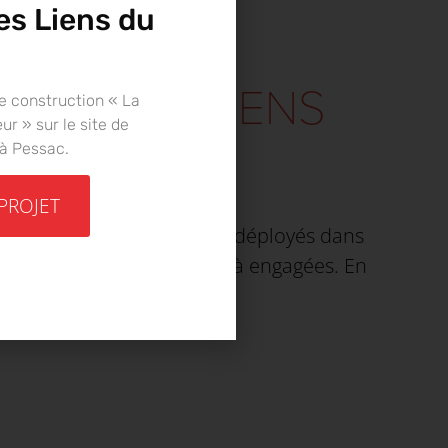
es Liens du
t 2022 des LIENS
e construction « La
r » sur le site de
 à Pessac.
 PROJET
 Avec de nouveaux projets déployés dans
nnisation des actions déjà engagées. En
le bouton ci-dessous.