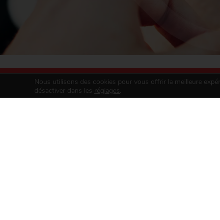
Nous utilisons des cookies pour vous offrir la meilleure expé
désactiver dans les
réglages
.
ASSOCIATI
Service des Ca
Avenue de M
05 57 65 6