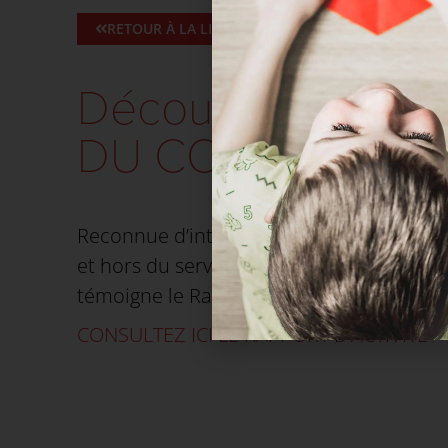
RETOUR À LA LISTE DES ARTICLES
Découvrez le Rapp
DU COEUR
Reconnue d’intérêt général, l’associati
et hors du service des cardiopathies co
témoigne le Rapport d’Activité de l’assoc
CONSULTEZ ICI LE RAPPORT D’ACTIVITÉ