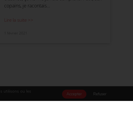
copains, je racontais…
Lire la suite >>
1 février 2021
s utilisons ou les
Accepter
Refuser