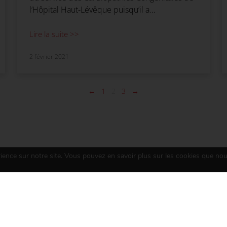
l’Hôpital Haut-Lévêque puisqu’il a…
Lire la suite >>
2 février 2021
←
1
2
3
→
rience sur notre site. Vous pouvez en savoir plus sur les cookies que nou