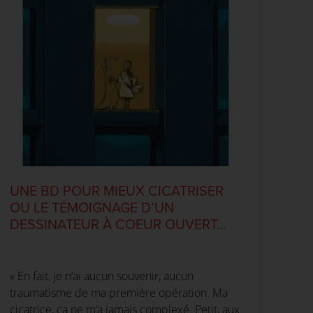
UNE BD POUR MIEUX CICATRISER
OU LE TÉMOIGNAGE D’UN
DESSINATEUR À COEUR OUVERT…
« En fait, je n’ai aucun souvenir, aucun
traumatisme de ma première opération. Ma
cicatrice, ça ne m’a jamais complexé. Petit, aux