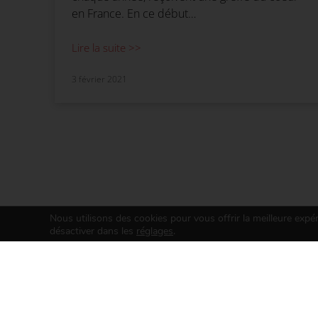
en France. En ce début…
Lire la suite >>
3 février 2021
Nous utilisons des cookies pour vous offrir la meilleure expé
désactiver dans les
réglages
.